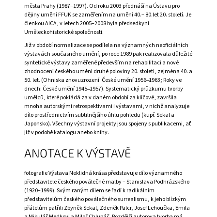
města Prahy (1987–1997). Od roku 2003 přednáší na Ústavu pro
A
dějiny umění FFUK se zaměřením na umění 40.– 80.let 20. století. Je
J
členkou AICA, v letech 2005–2008 byla předsedkyní
Uměleckohistorické společnosti.
Í
Již v období normalizace se podílela na významných neoficiálních
T
výstavách současného umění, po roce 1989 pak realizovala důležité
?
syntetické výstavy zaměřené především na rehabilitaci a nové
zhodnocení českého umění druhé poloviny 20. století, zejména 40. a
50. let. (Ohniska znovuzrození: České umění 1956 ̶ 1963; Roky ve
dnech: České umění 1945 ̶ 1957). Systematický průzkumu tvorby
umělců, které pokládá za v daném období za klíčové, završila
mnoha autorskými retrospektivami i výstavami, v nichž analyzuje
HLEDAT
dílo prostřednictvím subtilnějšího úhlu pohledu (kupř. Sekal a
Japonsko). Všechny výstavní projekty jsou spojeny s publikacemi, ať
již v podobě katalogu anebo knihy.
ANOTACE K VÝSTAVĚ
D
O
P
fotografie Výstava Neklidná krása představuje dílo významného
O
představitele českého poválečné malby – Stanislava Podhrázského
R
(1920–1999). Svým raným dílem se řadí k radikálním
U
představitelům českého poválečného surrealismu, k jeho blízkým
Č
přátelům patřili Zbyněk Sekal, Zdeněk Palcr, Josef Lehoučka, Emila
U
a Mikuláš Medkovi a Miloš Chlupáč. Pozdější autorova tvorba má