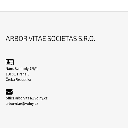
Z
Á
ARBOR VITAE SOCIETAS S.R.O.
P
A
T
Í
Nám. Svobody 728/1
160 00, Praha 6
Česká Republika
office.arborvitae@volny.cz
arborvitae@volny.cz