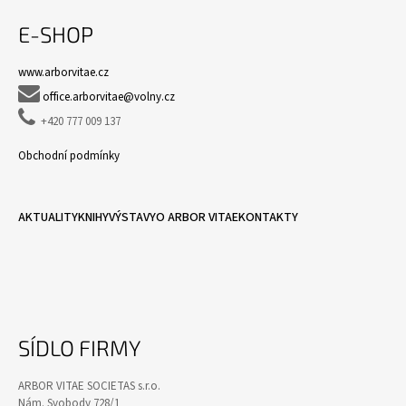
E-SHOP
www.arborvitae.cz

office.arborvitae@volny.cz

+420 777 009 137
Obchodní podmínky
AKTUALITY
KNIHY
VÝSTAVY
O ARBOR VITAE
KONTAKTY
SÍDLO FIRMY
ARBOR VITAE SOCIETAS s.r.o.
Nám. Svobody 728/1