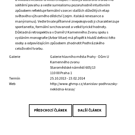
J
solitérní povahu a vedle surrealismu pozoruhodně intuitivním
E
způsobem reflektuje formální vzorce i dalších důležitých etap
M
světového výtvarného dědictví (zejm. italská renesance a
E
manýrismus). Vedle trvale přítomné znepokojivosti ji charakterizuje
spontaneita, formální svrchovanost a velké lyrické hodnoty.
Důkladná retrospektiva v Domě U Kamenného Zvonu spolu s
PRAŽSKÁ
vydáním monografie (Arbor Vitae) má přispět k hlubší definici této
ANTROPOSOFICKÁ
osoby a odpovídajícím způsobem zhodnotit Podhrázského
MODERNA
celoživotní tvorbu.
1907–
1953
Galerie
Galerie hlavního města Prahy - Dům U
/
Kamenného zvonu
PRAGER
Staroměstské náměstí 605/13
ANTHROPOSOPHISCHE
110 00 Praha 1
MODERNE
Termín
25.10.2013 - 23.02.2014
1907–
Web
http://www.ghmp.cz/stanislav-podhrazsky-
1953
neklidna-krasa/
2
690
Kč
PŘEDCHOZÍ ČLÁNEK
DALŠÍ ČLÁNEK