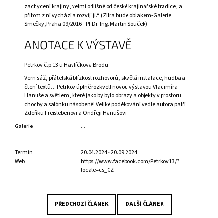
zachycení krajiny, velmi odlišné od české krajinářské tradice, a
J
přitom z ní vychází a rozvíjí ji.“ (Zítra bude oblakem-Galerie
E
Smečky,Praha 09/2016 - PhDr. Ing. Martin Souček)
M
E
ANOTACE K VÝSTAVĚ
PRAŽSKÁ
Petrkov č.p.13 u Havlíčkova Brodu
ANTROPOSOFICKÁ
MODERNA
Vernisáž, přátelská blízkost rozhovorů, skvělá instalace, hudba a
1907–
čtení textů… Petrkov úplně rozkvetl novou výstavou Vladimíra
1953
Hanuše a světlem, které jako by bylo obrazy a objekty v prostoru
/
chodby a salónku násobené! Veliké poděkování vedle autora patří
PRAGER
Zdeňku Freislebenovi a Ondřeji Hanušovi!
ANTHROPOSOPHISCHE
MODERNE
Galerie
...
1907–
1953
2
Termín
20.04.2024 - 20.09.2024
690
Web
https://www.facebook.com/Petrkov13/?
Kč
locale=cs_CZ
PŘEDCHOZÍ ČLÁNEK
DALŠÍ ČLÁNEK