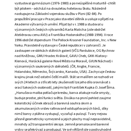
vystudoval gymnázium (1976-1980) a po neúspěšné maturitě -chtěl
A
být pilotem - odchází na dvouletou hotelovou školu. Následně
J
nastupuje na Základní vojenskou službu v Plzni (82-84). Po
propuštění pracuje v Praze jako stavební dělník a usiluje o přijetí na
Í
Akademii výtvarných umění. Přijat byl v r. 1988 a studoval u
T
významných českých výtvarníků Karla Malicha (zde obdržel
Ateliérovou cenu AVU) a Františka Hodonského (1988-1994). V roce
?
1996 obdržel stipendium The Pollock-Krasner Foundation, Inc. v New
Yorku. Pravidelně vystavuje v České republice i v zahraničí. Je
zastoupen ve sbírkách státních galerií (VČG Pardubice, OG Rychnov
nad Kněžnou, GMU Hradec Králové, GAVU Cheb, GKK-Klatovy-
Klenová, Horácká galerie-Nové Město na Moravě, GVUN Náchod) i
významných soukromých sběratelů. (ČR, Anglie, Francie,
HLEDAT
Holandsko, Německo, Švýcarsko, Kanada, USA). Zachycuje českou
krajinu jinak než ostatní čeští malíři. Stát se malířem se rozhodl ve
svých 24 letech a s třiceti lety zkušeností lze jeho dílo srovnávat s
orací takových osobností, jakými byli František Kupka či Josef Šíma.
D
„Hanušova malba potlačuje kresbu, barva atakuje naše smysly,
O
buduje prostor, plní funkci světla. Diváka na první pohled zaujme
P
koloristický účinek obrazů a barevná souhra skvrn a
O
akumulovaných vrstev rafinovaně odstupňovaných tónů, díky
R
nimž barvy z plátna vystupují, vyzařují a pulzují. Tvary nejsou
U
přesně geometricky vymezené a jejich plochy mají nepravidelné,
Č
mnohdy až transparentní okraje. Jemně promalované barevné
U
vrstvy se překrývají a prostupují. Ve své většině jde o podivuhodné