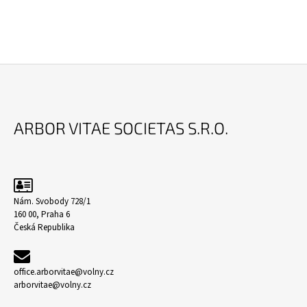
Z
Á
ARBOR VITAE SOCIETAS S.R.O.
P
A
T
Í
Nám. Svobody 728/1
160 00, Praha 6
Česká Republika
office.arborvitae@volny.cz
arborvitae@volny.cz