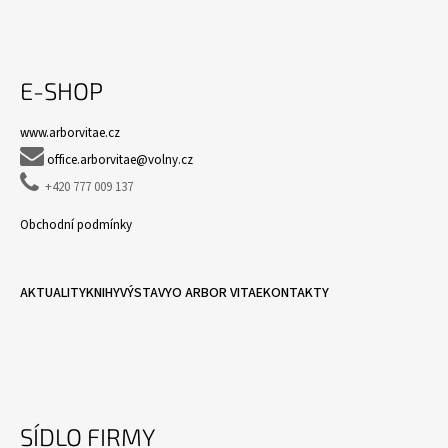
E-SHOP
www.arborvitae.cz

office.arborvitae@volny.cz

+420 777 009 137
Obchodní podmínky
AKTUALITY
KNIHY
VÝSTAVY
O ARBOR VITAE
KONTAKTY
SÍDLO FIRMY