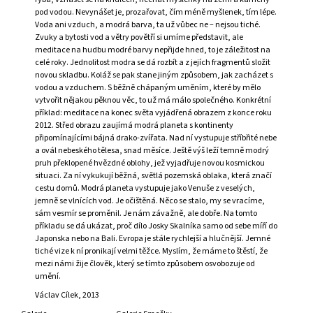
J
pod vodou. Nevynášet je, prozařovat, čím méně myšlenek, tím lépe.
E
Voda ani vzduch, a modrá barva, ta už vůbec ne – nejsou tiché.
M
Zvuky a bytosti vod a větry povětří si umíme představit, ale
meditace na hudbu modré barvy nepřijde hned, to je záležitost na
E
celé roky. Jednolitost modra se dá rozbít a z jejích fragmentů složit
novou skladbu. Koláž se pak stane jiným způsobem, jak zacházet s
TOMÁŠ
vodou a vzduchem. S běžně chápaným uměním, které by mělo
VLČEK:
vytvořit nějakou pěknou věc, to už má málo společného. Konkrétní
VOJTĚCH
příklad: meditace na konec světa vyjádřená obrazem z konce roku
PREISSIG
2012. Střed obrazu zaujímá modrá planeta s kontinenty
2
připomínajícími bájná drako-zvířata. Nad ní vystupuje stříbřité nebe
100
a ovál nebeského tělesa, snad měsíce. Ještě výš leží temně modrý
Kč
pruh překlopené hvězdné oblohy, jež vyjadřuje novou kosmickou
Původně:
situaci. Za ní vykukují běžná, světlá pozemská oblaka, která značí
2
cestu domů. Modrá planeta vystupuje jako Venuše z veselých,
390
jemně se vlnících vod. Je očištěná. Něco se stalo, my se vracíme,
Kč
sám vesmír se proměnil. Je nám závažně, ale dobře. Na tomto
příkladu se dá ukázat, proč dílo Josky Skalníka samo od sebe míří do
Japonska nebo na Bali. Evropa je stále rychlejší a hlučnější. Jemné
tiché vize k ní pronikají velmi těžce. Myslím, že máme to štěstí, že
mezi námi žije člověk, který se tímto způsobem osvobozuje od
umění.
Václav Cílek, 2013