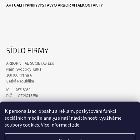
AKTUALITY
KNIHY
VÝSTAVY
O ARBOR VITAE
KONTAKTY
SÍDLO FIRMY
ARBOR VITAE SOCIETAS s.r.o.
Nám. Svobody 728/1
160 00, Praha 6
Česká Republika
IČ –– 26715350
DIČ –– CZ26715350
K personalizaci obsahu a reklam, poskytování funkcí
sociálních médií a analýze naší návštěvnosti využíváme
soubory cookies. Více informací
zde
.