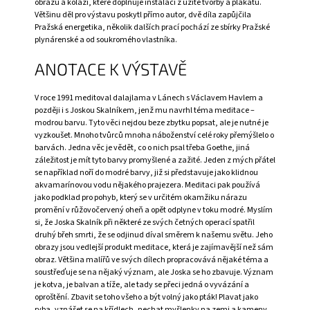
obrazů a koláží, které doplňuje instalací z užité tvorby a plakátů.
A
Většinu děl pro výstavu poskytl přímo autor, dvě díla zapůjčila
Pražská energetika, několik dalších prací pochází ze sbírky Pražské
J
plynárenské a od soukromého vlastníka.
Í
ANOTACE K VÝSTAVĚ
T
?
V roce 1991 meditoval dalajlama v Lánech s Václavem Havlem a
později i s Joskou Skalníkem, jenž mu navrhl téma meditace –
modrou barvu. Tyto věci nejdou beze zbytku popsat, ale je nutné je
vyzkoušet. Mnoho tvůrců mnoha náboženství celé roky přemýšlelo o
barvách. Jedna věc je vědět, co o nich psal třeba Goethe, jiná
HLEDAT
záležitost je mít tyto barvy promyšlené a zažité. Jeden z mých přátel
se například noří do modré barvy, již si představuje jako klidnou
akvamarínovou vodu nějakého prajezera. Meditaci pak používá
jako podklad pro pohyb, který se v určitém okamžiku nárazu
promění v růžovočervený oheň a opět odplyne v toku modré. Myslím
D
si, že Joska Skalník při některé ze svých četných operací spatřil
O
druhý břeh smrti, že se odjinud díval směrem k našemu světu. Jeho
P
obrazy jsou vedlejší produkt meditace, která je zajímavější než sám
O
obraz. Většina malířů ve svých dílech propracovává nějaké téma a
R
soustřeďuje se na nějaký význam, ale Joska se ho zbavuje. Význam
U
je kotva, je balvan a tíže, ale tady se přeci jedná o vyvázání a
Č
oproštění. Zbavit se toho všeho a být volný jako pták! Plavat jako
U
ryba, vznášet se na křídlech, nechat myšlenky na zemi a kameny