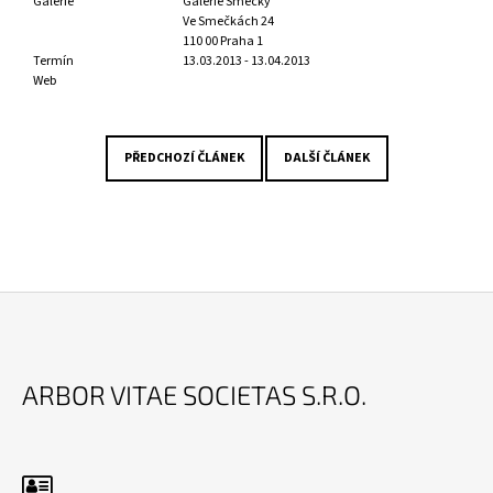
Galerie
Galerie Smečky
Ve Smečkách 24
110 00 Praha 1
Termín
13.03.2013 - 13.04.2013
Web
PŘEDCHOZÍ ČLÁNEK
DALŠÍ ČLÁNEK
Z
Á
ARBOR VITAE SOCIETAS S.R.O.
P
A
T
Í