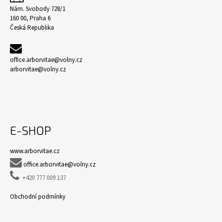
Nám. Svobody 728/1
160 00, Praha 6
Česká Republika
office.arborvitae@volny.cz
arborvitae@volny.cz
E-SHOP
www.arborvitae.cz

office.arborvitae@volny.cz

+420 777 009 137
Obchodní podmínky