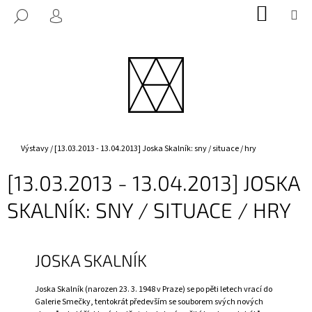
K
Přejít
NÁKUP
M
HLEDAT
na
KOŠÍK
O
PŘIHLÁŠENÍ
ZPĚT
ZPĚT
obsah
Š
Í
C
K
O
P
O
T
Domů
Výstavy
/
[13.03.2013 - 13.04.2013] Joska Skalník: sny / situace / hry
Ř
[13.03.2013 - 13.04.2013] JOSKA
E
B
SKALNÍK: SNY / SITUACE / HRY
U
J
E
JOSKA SKALNÍK
T
E
Joska Skalník (narozen 23. 3. 1948 v Praze) se po pěti letech vrací do
Galerie Smečky, tentokrát především se souborem svých nových
N