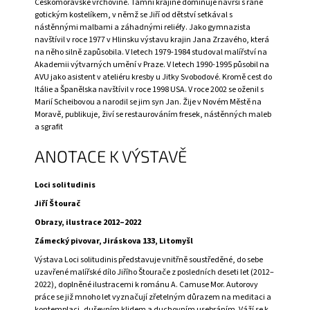
Českomoravské vrchovině. Tamní krajině dominuje návrší s raně
A
gotickým kostelíkem, v němž se Jiří od dětství setkával s
nástěnnými malbami a záhadnými reliéfy. Jako gymnazista
J
navštívil v roce 1977 v Hlinsku výstavu krajin Jana Zrzavého, která
Í
na něho silně zapůsobila. V letech 1979-1984 studoval malířství na
Akademii výtvarných umění v Praze. V letech 1990-1995 působil na
T
AVU jako asistent v ateliéru kresby u Jitky Svobodové. Kromě cest do
?
Itálie a Španělska navštívil v roce 1998 USA. V roce 2002 se oženil s
Marií Scheibovou a narodil se jim syn Jan. Žije v Novém Městě na
Moravě, publikuje, živí se restaurováním fresek, nástěnných maleb
a sgrafit
ANOTACE K VÝSTAVĚ
HLEDAT
Loci solitudinis
Jiří Štourač
D
Obrazy, ilustrace 2012–2022
O
Zámecký pivovar, Jiráskova 133, Litomyšl
P
O
Výstava Loci solitudinis představuje vnitřně soustředěné, do sebe
R
uzavřené malířské dílo Jiřího Štourače z posledních deseti let (2012–
U
2022), doplněné ilustracemi k románu A. Camuse Mor. Autorovy
Č
práce se již mnoho let vyznačují zřetelným důrazem na meditaci a
U
kontemplaci, duševním klidem a duchovním usebráním. Váží se k