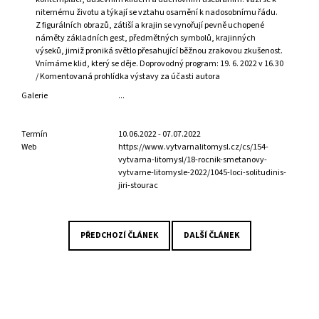
J
niternému životu a týkají se vztahu osamění k nadosobnímu řádu.
E
Z figurálních obrazů, zátiší a krajin se vynořují pevně uchopené
M
náměty základních gest, předmětných symbolů, krajinných
výseků, jimiž proniká světlo přesahující běžnou zrakovou zkušenost.
E
Vnímáme klid, který se děje. Doprovodný program: 19. 6. 2022 v 16.30
/ Komentovaná prohlídka výstavy za účasti autora
TOMÁŠ
VLČEK:
Galerie
...
VOJTĚCH
PREISSIG
Termín
10.06.2022 - 07.07.2022
2
Web
https://www.vytvarnalitomysl.cz/cs/154-
100
vytvarna-litomysl/18-rocnik-smetanovy-
Kč
vytvarne-litomysle-2022/1045-loci-solitudinis-
Původně:
jiri-stourac
2
390
Kč
PŘEDCHOZÍ ČLÁNEK
DALŠÍ ČLÁNEK