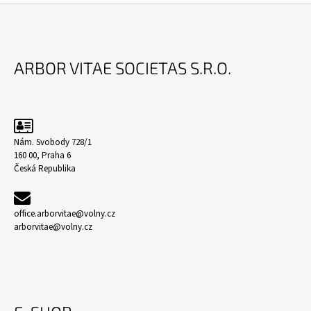
Z
Á
ARBOR VITAE SOCIETAS S.R.O.
P
A
T
Í
Nám. Svobody 728/1
160 00, Praha 6
Česká Republika
office.arborvitae@volny.cz
arborvitae@volny.cz