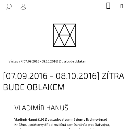
K
Přejít
NÁKUP
M
HLEDAT
na
KOŠÍK
O
PŘIHLÁŠENÍ
ZPĚT
ZPĚT
obsah
Š
Í
C
K
O
P
O
T
Domů
Výstavy
/
[07.09.2016 - 08.10.2016] Zítra bude oblakem
Ř
[07.09.2016 - 08.10.2016] ZÍTRA
E
B
BUDE OBLAKEM
U
J
E
VLADIMÍR HANUŠ
T
E
Vladimír Hanuš (1961) vystudoval gymnázium v Rychnově nad
Kněžnou, poté co vystřídal rozličná zaměstnání a prodělal vojnu,
N