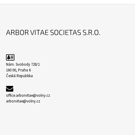
Z
Á
ARBOR VITAE SOCIETAS S.R.O.
P
A
T
Í
Nám. Svobody 728/1
160 00, Praha 6
Česká Republika
office.arborvitae@volny.cz
arborvitae@volny.cz