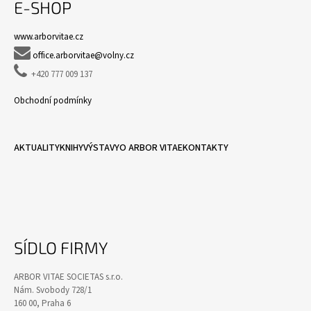
E-SHOP
www.arborvitae.cz

office.arborvitae@volny.cz

+420 777 009 137
Obchodní podmínky
AKTUALITY
KNIHY
VÝSTAVY
O ARBOR VITAE
KONTAKTY
SÍDLO FIRMY
ARBOR VITAE SOCIETAS s.r.o.
Nám. Svobody 728/1
160 00, Praha 6