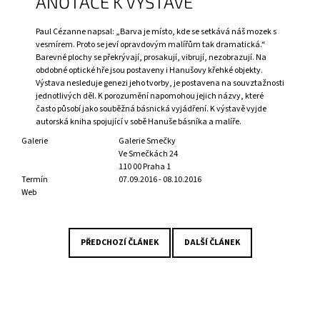
ANOTACE K VÝSTAVĚ
J
E
Paul Cézanne napsal: „Barva je místo, kde se setkává náš mozek s
M
vesmírem. Proto se jeví opravdovým malířům tak dramatická.“
E
Barevné plochy se překrývají, prosakují, vibrují, nezobrazují. Na
obdobné optické hře jsou postaveny i Hanušovy křehké objekty.
Výstava nesleduje genezi jeho tvorby, je postavena na souvztažnosti
PRAŽSKÁ
ANTROPOSOFICKÁ
jednotlivých děl. K porozumění napomohou jejich názvy, které
MODERNA
často působí jako souběžná básnická vyjádření. K výstavě vyjde
1907–
autorská kniha spojující v sobě Hanuše básníka a malíře.
1953
Galerie
Galerie Smečky
/
Ve Smečkách 24
PRAGER
110 00 Praha 1
ANTHROPOSOPHISCHE
Termín
07.09.2016 - 08.10.2016
MODERNE
Web
1907–
1953
2
690
PŘEDCHOZÍ ČLÁNEK
DALŠÍ ČLÁNEK
Kč