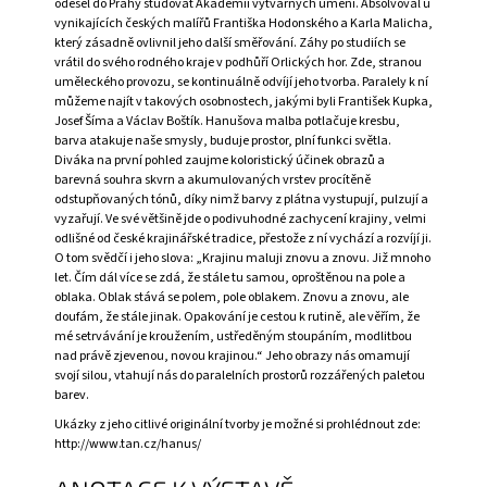
odešel do Prahy studovat Akademii výtvarných umění. Absolvoval u
A
vynikajících českých malířů Františka Hodonského a Karla Malicha,
který zásadně ovlivnil jeho další směřování. Záhy po studiích se
J
vrátil do svého rodného kraje v podhůří Orlických hor. Zde, stranou
Í
uměleckého provozu, se kontinuálně odvíjí jeho tvorba. Paralely k ní
můžeme najít v takových osobnostech, jakými byli František Kupka,
T
Josef Šíma a Václav Boštík. Hanušova malba potlačuje kresbu,
?
barva atakuje naše smysly, buduje prostor, plní funkci světla.
Diváka na první pohled zaujme koloristický účinek obrazů a
barevná souhra skvrn a akumulovaných vrstev procítěně
odstupňovaných tónů, díky nimž barvy z plátna vystupují, pulzují a
vyzařují. Ve své většině jde o podivuhodné zachycení krajiny, velmi
odlišné od české krajinářské tradice, přestože z ní vychází a rozvíjí ji.
HLEDAT
O tom svědčí i jeho slova: „Krajinu maluji znovu a znovu. Již mnoho
let. Čím dál více se zdá, že stále tu samou, oproštěnou na pole a
oblaka. Oblak stává se polem, pole oblakem. Znovu a znovu, ale
doufám, že stále jinak. Opakování je cestou k rutině, ale věřím, že
mé setrvávání je kroužením, ustředěným stoupáním, modlitbou
D
nad právě zjevenou, novou krajinou.“ Jeho obrazy nás omamují
O
svojí silou, vtahují nás do paralelních prostorů rozzářených paletou
P
barev.
O
R
Ukázky z jeho citlivé originální tvorby je možné si prohlédnout zde:
U
http://www.tan.cz/hanus/
Č
U