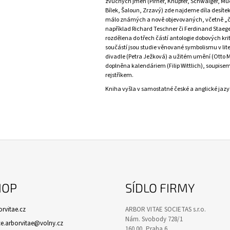
zvučných jmen (Pirner, Knüpfer, Schwaiger, Mu
Bílek, Šaloun, Zrzavý) zde najdeme díla desít
málo známých a nově objevovaných, včetně „č
například Richard Teschner či Ferdinand Staege
rozdělena do třech částí antologie dobových krit
součástí jsou studie věnované symbolismu v lit
divadle (Petra Ježková) a užitém umění (Otto M
doplněna kalendáriem (Filip Wittlich), soupise
rejstříkem.
Kniha vyšla v samostatné české a anglické jaz
HOP
SÍDLO FIRMY
rvitae.cz
ARBOR VITAE SOCIETAS s.r.o.
Nám. Svobody 728/1
ce.arborvitae@volny.cz
160 00, Praha 6