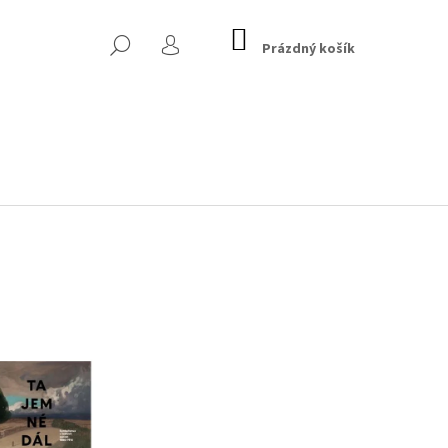
NÁKUPNÍ
HLEDAT
KOŠÍK
Prázdný košík
PŘIHLÁŠENÍ
LAND OF HEADS