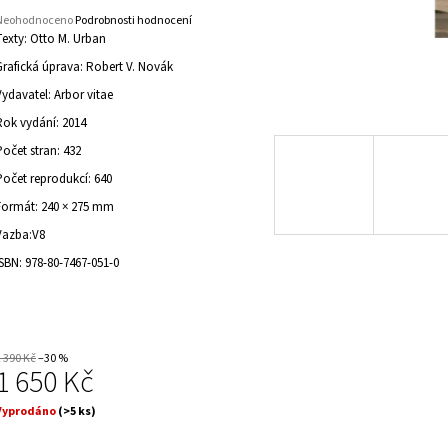
Původně:
2 390 Kč
Původně:
590 Kč
Průměrné
Neohodnoceno
Podrobnosti hodnocení
hodnocení
Texty: Otto M. Urban
roduktu
Grafická úprava: Robert V. Novák
e
,0
Vydavatel: Arbor vitae
Rok vydání: 2014
vězdiček.
Počet stran: 432
Počet reprodukcí: 640
Formát: 240 × 275 mm
Vazba:V8
ISBN: 978-80-7467-051-0
2 390 Kč
–30 %
1 650 Kč
Měrná
Vyprodáno
(>5 ks)
ena: