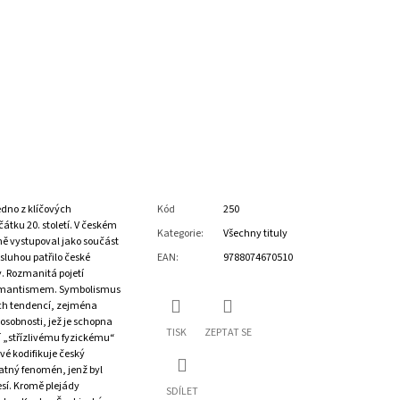
dno z klíčových
Kód
250
átku 20. století. V českém
Kategorie
:
Všechny tituly
ně vystupoval jako součást
luhou patřilo české
EAN
:
9788074670510
. Rozmanitá pojetí
romantismem. Symbolismus
ých tendencí, zejména
osobnosti, jež je schopna
TISK
ZEPTAT SE
ví „střízlivému fyzickému“
vé kodifikuje český
tný fenomén, jenž byl
esí. Kromě plejády
SDÍLET