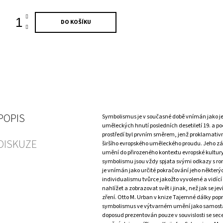
DO KOŠÍKU
POPIS
Symbolismus je v současné době vnímán jako je
uměleckých hnutí posledních desetiletí 19. a poč
prostředí byl prvním směrem, jenž proklamativ
DISKUZE
širšího evropského uměleckého proudu. Jeho zás
umění do přirozeného kontextu evropské kultury
symbolismu jsou vždy spjata svými odkazy s 
je vnímán jako určité pokračování jeho někter
individualismu tvůrce jakožto vyvolené a vidící 
nahlížet a zobrazovat svět i jinak, než jak se je
zření. Otto M. Urban v knize Tajemné dálky popr
symbolismus ve výtvarném umění jako samosta
doposud prezentován pouze v souvislosti se sec