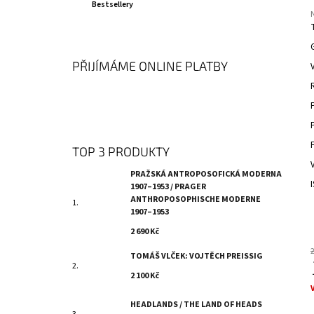
MODERNE 1907–1953
N
Bestsellery
I
2 690 Kč
Í
E
P
p
j
A
PŘIJÍMÁME ONLINE PLATBY
0
N
z
5
E
h
L
TOP 3 PRODUKTY
PRAŽSKÁ ANTROPOSOFICKÁ MODERNA
1907–1953 / PRAGER
ANTHROPOSOPHISCHE MODERNE
1907–1953
2 690 Kč
TOMÁŠ VLČEK: VOJTĚCH PREISSIG
2 100 Kč
c
HEADLANDS / THE LAND OF HEADS