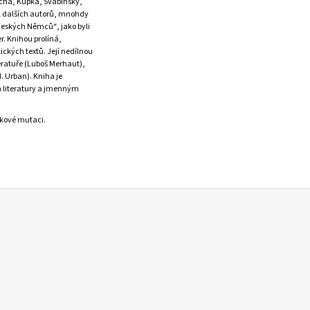
cha, Kupka, Švabinský,
ek dalších autorů, mnohdy
eských Němců“, jako byli
r. Knihou prolíná,
ických textů. Její nedílnou
eratuře (Luboš Merhaut),
. Urban). Kniha je
m literatury a jmenným
ykové mutaci.