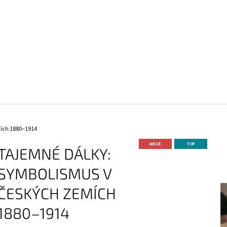
CO POTŘEBUJETE NAJÍT?
HLEDAT
ích 1880–1914
DOPORUČUJEME
AKCE
TIP
TAJEMNÉ DÁLKY:
SYMBOLISMUS V
ČESKÝCH ZEMÍCH
1880–1914
TOMÁŠ VLČEK: VOJTĚCH PREISSIG
HEADLANDS / THE 
2 100 Kč
300 Kč