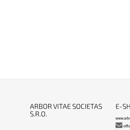
Z
Á
ARBOR VITAE SOCIETAS
E-S
P
S.R.O.
A
www.arbo
T

offi