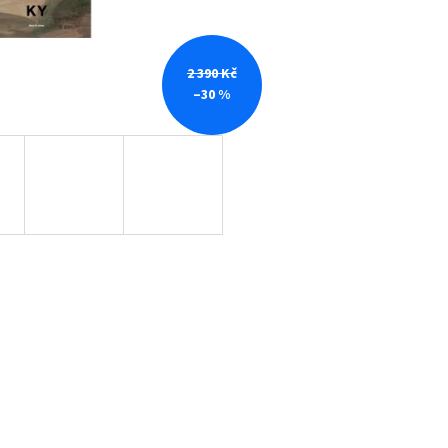
2 390 Kč
–30 %