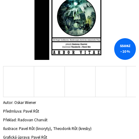
A
J
Í
T
?
550 Kč
–10 %
HLEDAT
D
O
Autor: Oskar Wiener
P
Předmluva: Pavel Růt
O
R
Překlad: Radovan Charvát
U
Ilustrace: Pavel Růt (linoryty), Theodorik Růt (kresby)
Č
Grafická úprava: Pavel Růt
U