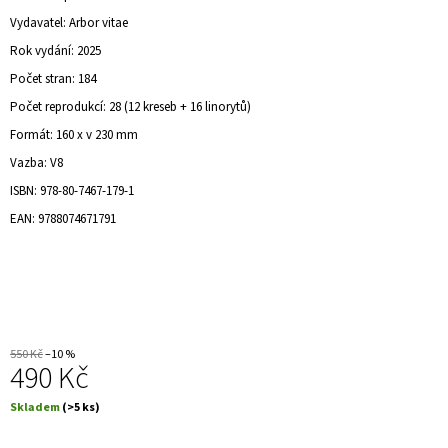
J
Vydavatel: Arbor vitae
E
Rok vydání: 2025
M
E
Počet stran: 184
Počet reprodukcí: 28 (12 kreseb + 16 linorytů)
TOMÁŠ
VLČEK:
Formát: 160 x v 230 mm
VOJTĚCH
Vazba: V8
PREISSIG
ISBN: 978-80-7467-179-1
2
100
EAN: 9788074671791
Kč
Původně:
2
390
Kč
550 Kč
–10 %
490 Kč
Měrná
Skladem
(>5 ks)
cena: