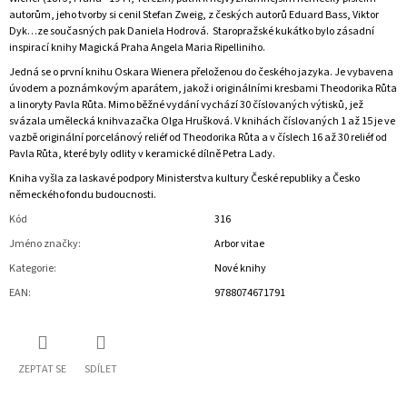
autorům, jeho tvorby si cenil Stefan Zweig, z českých autorů Eduard Bass, Viktor
Dyk…ze současných pak Daniela Hodrová. Staropražské kukátko bylo zásadní
inspirací knihy Magická Praha Angela Maria Ripelliniho.
Jedná se o první knihu Oskara Wienera přeloženou do českého jazyka. Je vybavena
úvodem a poznámkovým aparátem, jakož i originálními kresbami Theodorika Růta
a linoryty Pavla Růta. Mimo běžné vydání vychází 30 číslovaných výtisků, jež
svázala umělecká knihvazačka Olga Hrušková. V knihách číslovaných 1 až 15 je ve
vazbě originální porcelánový reliéf od Theodorika Růta a v číslech 16 až 30 reliéf od
Pavla Růta, které byly odlity v keramické dílně Petra Lady.
Kniha vyšla za laskavé podpory Ministerstva kultury České republiky a Česko
německého fondu budoucnosti.
Kód
316
Jméno značky
:
Arbor vitae
Kategorie
:
Nové knihy
EAN
:
9788074671791
ZEPTAT SE
SDÍLET