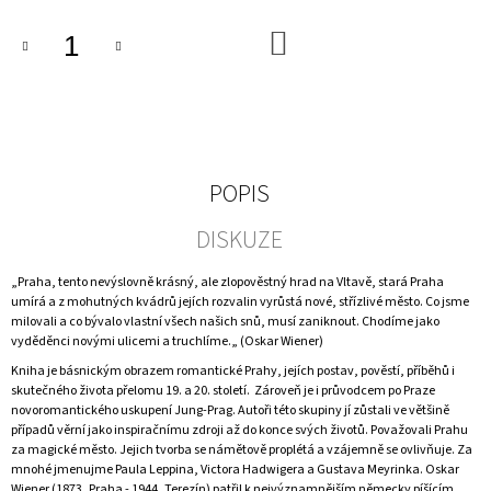
DO
KOŠÍKU
POPIS
DISKUZE
„Praha, tento nevýslovně krásný, ale zlopověstný hrad na Vltavě, stará Praha
umírá a z mohutných kvádrů jejích rozvalin vyrůstá nové, střízlivé město. Co jsme
milovali a co bývalo vlastní všech našich snů, musí zaniknout. Chodíme jako
vyděděnci novými ulicemi a truchlíme.„ (Oskar Wiener)
Kniha je básnickým obrazem romantické Prahy, jejích postav, pověstí, příběhů i
skutečného života přelomu 19. a 20. století. Zároveň je i průvodcem po Praze
novoromantického uskupení Jung-Prag. Autoři této skupiny jí zůstali ve většině
případů věrní jako inspiračnímu zdroji až do konce svých životů. Považovali Prahu
za magické město. Jejich tvorba se námětově proplétá a vzájemně se ovlivňuje. Za
mnohé jmenujme Paula Leppina, Victora Hadwigera a Gustava Meyrinka. Oskar
Wiener (1873, Praha - 1944, Terezín) patřil k nejvýznamnějším německy píšícím