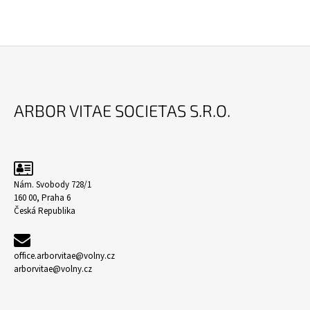
Z
Á
ARBOR VITAE SOCIETAS S.R.O.
P
A
T
Í
Nám. Svobody 728/1
160 00, Praha 6
Česká Republika
office.arborvitae@volny.cz
arborvitae@volny.cz