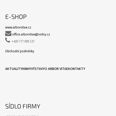
E-SHOP
www.arborvitae.cz

office.arborvitae@volny.cz

+420 777 009 137
Obchodní podmínky
AKTUALITY
KNIHY
VÝSTAVY
O ARBOR VITAE
KONTAKTY
SÍDLO FIRMY