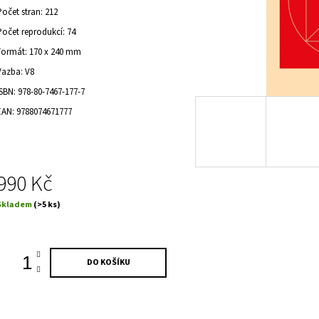
Původně:
2 390 Kč
Původně:
590 Kč
,0
Počet stran: 212
Počet reprodukcí: 74
vězdiček.
Formát: 170 x 240 mm
Vazba: V8
ISBN: 978-80-7467-177-7
EAN: 9788074671777
990 Kč
Měrná
Skladem
(>5 ks)
ena:
DO KOŠÍKU