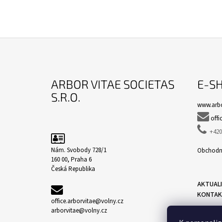
Z
Á
ARBOR VITAE SOCIETAS
E-S
P
S.R.O.
A
www.arbo
T

offi
Í

+420 
Nám. Svobody 728/1
Obchodn
160 00, Praha 6
Česká Republika
AKTUAL
KONTAK
office.arborvitae@volny.cz
arborvitae@volny.cz