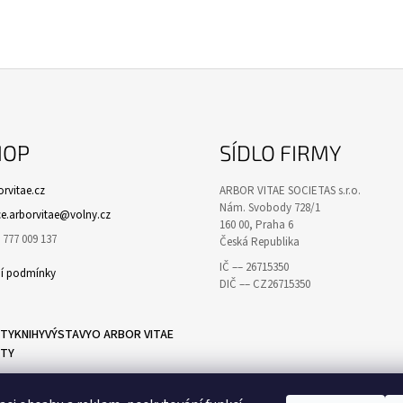
HOP
SÍDLO FIRMY
rvitae.cz
ARBOR VITAE SOCIETAS s.r.o.
Nám. Svobody 728/1
ce.arborvitae@volny.cz
160 00, Praha 6
777 009 137
Česká Republika
IČ –– 26715350
í podmínky
DIČ –– CZ26715350
ITY
KNIHY
VÝSTAVY
O ARBOR VITAE
TY