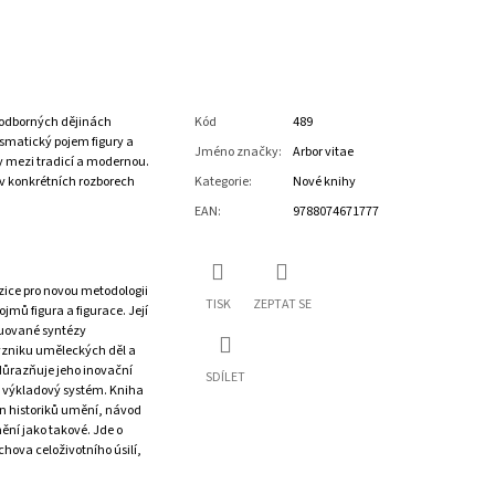
v odborných dějinách
Kód
489
smatický pojem figury a
Jméno značky
:
Arbor vitae
y mezi tradicí a modernou.
i v konkrétních rozborech
Kategorie
:
Nové knihy
EAN
:
9788074671777
ozice pro novou metodologii
TISK
ZEPTAT SE
mů figura a figurace. Její
tuované syntézy
 vzniku uměleckých děl a
důrazňuje jeho inovační
SDÍLET
ý výkladový systém. Kniha
en historiků umění, návod
ní jako takové. Jde o
hova celoživotního úsilí,