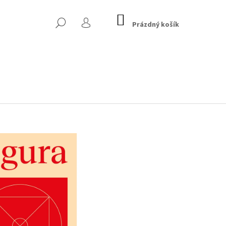
NÁKUPNÍ
HLEDAT
KOŠÍK
Prázdný košík
PŘIHLÁŠENÍ
LAND OF HEADS