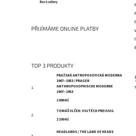
MODERNE 1907–1953
N
Bestsellery
5
I
2 690 Kč
Í
z
E
5
P
h
A
PŘIJÍMÁME ONLINE PLATBY
N
E
L
TOP 3 PRODUKTY
PRAŽSKÁ ANTROPOSOFICKÁ MODERNA
1907–1953 / PRAGER
ANTHROPOSOPHISCHE MODERNE
1907–1953
c
2 690 Kč
TOMÁŠ VLČEK: VOJTĚCH PREISSIG
2 100 Kč
HEADLANDS / THE LAND OF HEADS