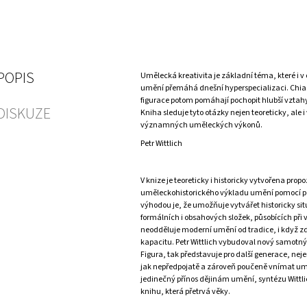
POPIS
Umělecká kreativita je základní téma, které i 
umění přemáhá dnešní hyperspecializaci. Chia
figurace potom pomáhají pochopit hlubší vztah
DISKUZE
Kniha sleduje tyto otázky nejen teoreticky, ale 
významných uměleckých výkonů.
Petr Wittlich
V knize je teoreticky i historicky vytvořena prop
uměleckohistorického výkladu umění pomocí poj
výhodou je, že umožňuje vytvářet historicky si
formálních i obsahových složek, působících při
neodděluje moderní umění od tradice, i když z
kapacitu. Petr Wittlich vybudoval nový samotn
Figura, tak představuje pro další generace, nej
jak nepředpojatě a zároveň poučeně vnímat umě
jedinečný přínos dějinám umění, syntézu Wittlic
knihu, která přetrvá věky.