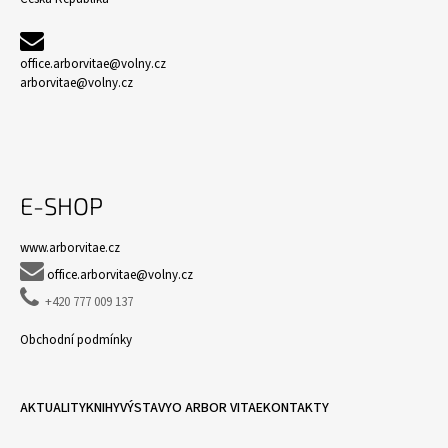
office.arborvitae@volny.cz
arborvitae@volny.cz
E-SHOP
www.arborvitae.cz

office.arborvitae@volny.cz

+420 777 009 137
Obchodní podmínky
AKTUALITY
KNIHY
VÝSTAVY
O ARBOR VITAE
KONTAKTY