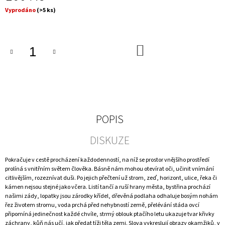
J
Měrná
Vyprodáno
(>5 ks)
E
cena:
M
E
DO
KOŠÍKU
PRAŽSKÁ
ANTROPOSOFICKÁ
MODERNA
1907–
1953
/
PRAGER
POPIS
ANTHROPOSOPHISCHE
MODERNE
1907–
DISKUZE
1953
2
Pokračuje v cestě procházení každodenností, na níž se prostor vnějšího prostředí
690
prolíná s vnitřním světem člověka. Básně nám mohou otevírat oči, učinit vnímání
Kč
citlivějším, rozeznívat duši. Po jejich přečtení už strom, zeď, horizont, ulice, řeka či
kámen nejsou stejné jako včera. Listí tančí a ruší hrany města, bystřina prochází
našimi zády, lopatky jsou zárodky křídel, dřevěná podlaha odhaluje bosým nohám
řez životem stromu, voda prchá před nehybností země, přelévání stáda ovcí
připomíná jedinečnost každé chvíle, strmý oblouk ptačího letu ukazuje tvar křivky
záchrany, kůň nás učí, jak předat tíži těla zemi. Slova vykreslují obrazy okamžiků, v