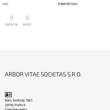
EAN
:
9788074671616
ZEPTAT SE
SDÍLET
Z
Á
ARBOR VITAE SOCIETAS S.R.O.
P
A
T
Í
Nám. Svobody 728/1
160 00, Praha 6
Česká Republika