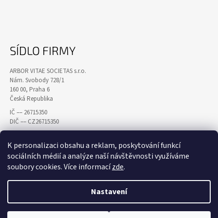
SÍDLO FIRMY
ARBOR VITAE SOCIETAS s.r.o.
Nám. Svobody 728/1
160 00, Praha 6
Česká Republika
IČ –– 26715350
DIČ –– CZ26715350
K personalizaci obsahu a reklam, poskytování funkcí
sociálních médií a analýze naší návštěvnosti využíváme
soubory cookies. Více informací
zde
.
Nastavení
© 2026 ARBOR VITAE SOCIETAS s.r.o.. Všechna práva
Vytvořil Shoptet