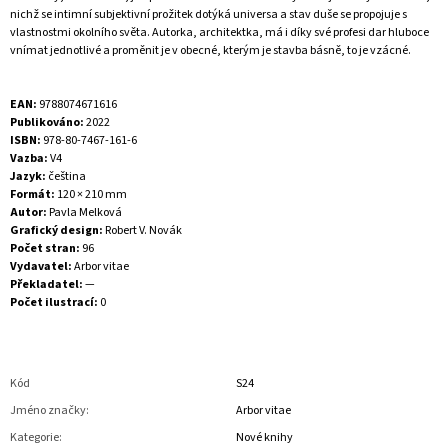
nichž se intimní subjektivní prožitek dotýká universa a stav duše se propojuje s
vlastnostmi okolního světa. Autorka, architektka, má i díky své profesi dar hluboce
vnímat jednotlivé a proměnit je v obecné, kterým je stavba básně, to je vzácné.
EAN:
9788074671616
Publikováno:
2022
ISBN:
978-80-7467-161-6
Vazba:
V4
Jazyk:
čeština
Formát:
120 × 210 mm
Autor:
Pavla Melková
Grafický design:
Robert V. Novák
Počet stran:
96
Vydavatel:
Arbor vitae
Překladatel:
—
Počet ilustrací:
0
Kód
S24
Jméno značky
:
Arbor vitae
Kategorie
:
Nové knihy