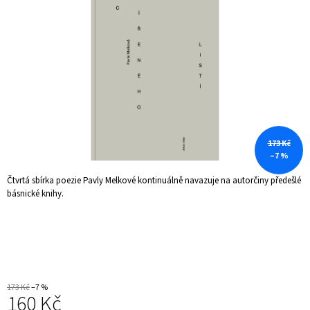
5
A
hvězdiček.
J
Í
T
?
173 Kč
–7 %
HLEDAT
Čtvrtá sbírka poezie Pavly Melkové kontinuálně navazuje na autorčiny předešlé
básnické knihy.
D
O
P
O
R
U
173 Kč
–7 %
Č
160 Kč
U