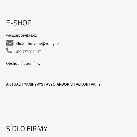
E-SHOP
www.arborvitae.cz

office.arborvitae@volny.cz

+420 777 009 137
Obchodní podmínky
AKTUALITY
KNIHY
VÝSTAVY
O ARBOR VITAE
KONTAKTY
SÍDLO FIRMY