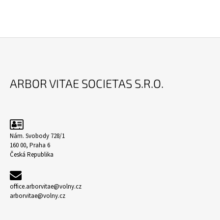
Z
Á
ARBOR VITAE SOCIETAS S.R.O.
P
A
T
Í
Nám. Svobody 728/1
160 00, Praha 6
Česká Republika
office.arborvitae@volny.cz
arborvitae@volny.cz