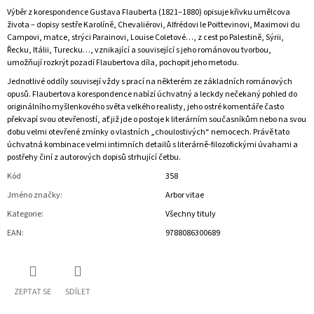
Výběr z korespondence Gustava Flauberta (1821–1880) opisuje křivku umělcova
života – dopisy sestře Karolíně, Chevaliérovi, Alfrédovi le Poittevinovi, Maximovi du
Campovi, matce, strýci Parainovi, Louise Coletové…, z cest po Palestině, Sýrii,
Řecku, Itálii, Turecku…, vznikající a související s jeho románovou tvorbou,
umožňují rozkrýt pozadí Flaubertova díla, pochopit jeho metodu.
Jednotlivé oddíly souvisejí vždy s prací na některém ze základních románových
opusů. Flaubertova korespondence nabízí úchvatný a leckdy nečekaný pohled do
originálního myšlenkového světa velkého realisty, jeho ostré komentáře často
překvapí svou otevřeností, ať již jde o postoje k literárním současníkům nebo na svou
dobu velmi otevřené zmínky o vlastních „choulostivých“ nemocech. Právě tato
úchvatná kombinace velmi intimních detailů s literárně-filozofickými úvahami a
postřehy činí z autorových dopisů strhující četbu.
Kód
358
Jméno značky
:
Arbor vitae
Kategorie
:
Všechny tituly
EAN
:
9788086300689
ZEPTAT SE
SDÍLET