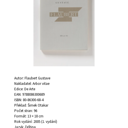
5
A
hvězdiček.
J
Í
T
?
HLEDAT
Autor: Flaubert Gustave
Nakladatel: Arbor vitae
D
Edice: De Arte
O
EAN: 9788086300689
P
ISBN: 80-86300-68-4
O
Překlad: Šimek Otakar
R
Počet stran: 96
U
Formát: 13 × 18 cm
Č
Rok vydání: 2005 (1. vydání)
U
Jazyk: čeština